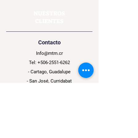
NUESTROS
CLIENTES
Contacto
Info@mtm.cr
Tel:
+506-2551-6262
- Cartago, Guadalupe
- San José, Curridabat
- Cartago, Los
Ángeles
Navegación
Social
Acerca de
Facebook
Contacto
Instagram