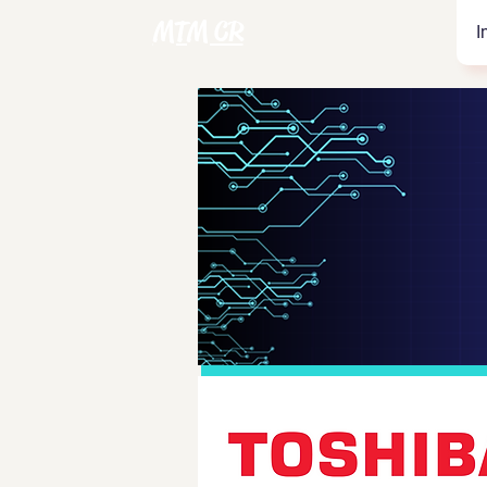
MTM CR
I